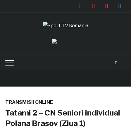
facebook
youtube
instagram
twitter
TRANSMISII ONLINE
Tatami 2 – CN Seniori individual
Poiana Brasov (Ziua 1)